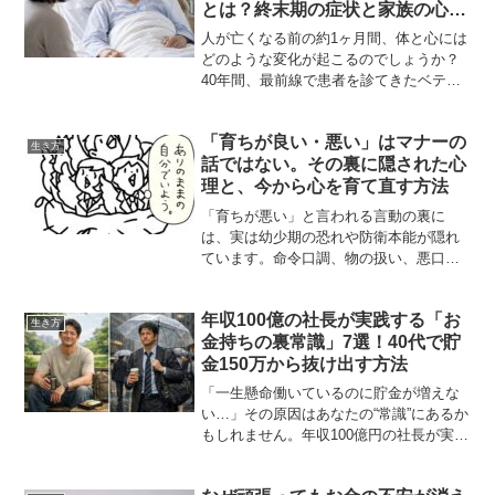
とは？終末期の症状と家族の心構
え
人が亡くなる前の約1ヶ月間、体と心には
どのような変化が起こるのでしょうか？
40年間、最前線で患者を診てきたベテラ
ン医師が、自身の最期を通して妹に伝え
た「7つの変化」をもとに、終末期（ター
「育ちが良い・悪い」はマナーの
ミナル期）の症状や、家族が知っておく
生き方
話ではない。その裏に隠された心
べき心構えを専門的かつ分かりやすく解
説します。看取りに不安を抱える方の心
理と、今から心を育て直す方法
が軽くなる、大切な人を守るための知識
「育ちが悪い」と言われる言動の裏に
です。
は、実は幼少期の恐れや防衛本能が隠れ
ています。命令口調、物の扱い、悪口…
無意識の行動から見える心理的背景を深
掘りし、大人になった今からでも自分自
年収100億の社長が実践する「お
身の「育ち」を温かく育て直すヒントを
生き方
金持ちの裏常識」7選！40代で貯
解説します。
金150万から抜け出す方法
「一生懸命働いているのに貯金が増えな
い…」その原因はあなたの“常識”にあるか
もしれません。年収100億円の社長が実践
する、一般人には非常識に思える「7つの
お金持ちの裏常識」を大公開。見栄の代