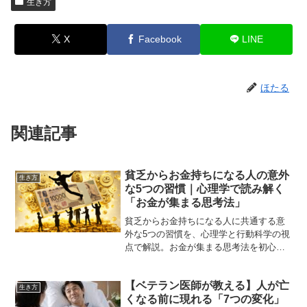
生き方
X
Facebook
LINE
ほたる
関連記事
貧乏からお金持ちになる人の意外
生き方
な5つの習慣｜心理学で読み解く
「お金が集まる思考法」
貧乏からお金持ちになる人に共通する意
外な5つの習慣を、心理学と行動科学の視
点で解説。お金が集まる思考法を初心者
にも分かりやすく紹介します。
【ベテラン医師が教える】人が亡
生き方
くなる前に現れる「7つの変化」