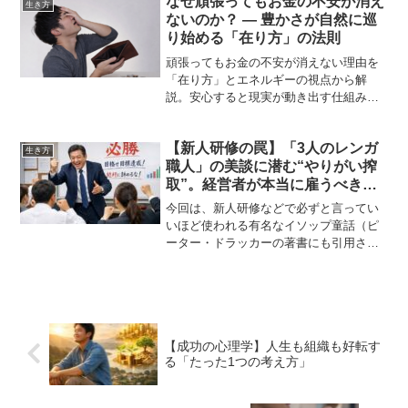
なぜ頑張ってもお金の不安が消え
償やテイカー対策など、今日からできる
生き方
ないのか？ ― 豊かさが自然に巡
資産形成のヒントを分かりやすく解説し
ます。
り始める「在り方」の法則
頑張ってもお金の不安が消えない理由を
「在り方」とエネルギーの視点から解
説。安心すると現実が動き出す仕組み
を、初心者にもわかりやすく紹介しま
す。
【新人研修の罠】「3人のレンガ
生き方
職人」の美談に潜む“やりがい搾
取”。経営者が本当に雇うべきは
「怠け者」だった！？
今回は、新人研修などで必ずと言ってい
いほど使われる有名なイソップ童話（ピ
ーター・ドラッカーの著書にも引用され
ていますね）である「3人のレンガ職人」
のお話です。この話は「仕事へのモチベ
ーションアップ」の文脈でよく語られま
すが、今回はそこに隠さ...
【成功の心理学】人生も組織も好転す
る「たった1つの考え方」