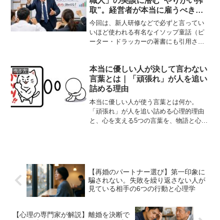
職人」の美談に潜む“やりがい搾
を好転させるヒントが満載です。
取”。経営者が本当に雇うべきは
「怠け者」だった！？
今回は、新人研修などで必ずと言ってい
いほど使われる有名なイソップ童話（ピ
ーター・ドラッカーの著書にも引用され
ていますね）である「3人のレンガ職人」
のお話です。この話は「仕事へのモチベ
本当に優しい人が決して言わない
ーションアップ」の文脈でよく語られま
生き方
言葉とは｜「頑張れ」が人を追い
すが、今回はそこに隠さ...
詰める理由
本当に優しい人が使う言葉とは何か。
「頑張れ」が人を追い詰める心理的理由
と、心を支える5つの言葉を、物語と心理
学の視点から丁寧に解説します。
【再婚のパートナー選び】第一印象に
騙されない。失敗を繰り返さない人が
見ている相手の6つの行動と心理学
【心理の専門家が解説】離婚を決断で