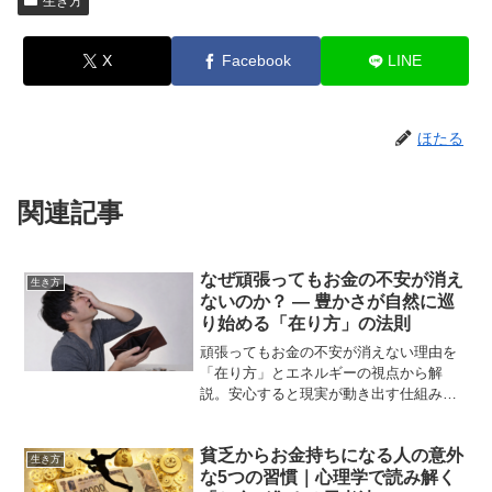
生き方
X
Facebook
LINE
ほたる
関連記事
なぜ頑張ってもお金の不安が消え
生き方
ないのか？ ― 豊かさが自然に巡
り始める「在り方」の法則
頑張ってもお金の不安が消えない理由を
「在り方」とエネルギーの視点から解
説。安心すると現実が動き出す仕組み
を、初心者にもわかりやすく紹介しま
す。
貧乏からお金持ちになる人の意外
生き方
な5つの習慣｜心理学で読み解く