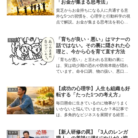
「お金が集まる思考法」
貧乏からお金持ちになる人に共通する意
外な5つの習慣を、心理学と行動科学の視
点で解説。お金が集まる思考法を初心者
にも分かりやすく紹介します。
「育ちが良い・悪い」はマナーの
生き方
話ではない。その裏に隠された心
理と、今から心を育て直す方法
「育ちが悪い」と言われる言動の裏に
は、実は幼少期の恐れや防衛本能が隠れ
ています。命令口調、物の扱い、悪口…
無意識の行動から見える心理的背景を深
掘りし、大人になった今からでも自分自
【成功の心理学】人生も組織も好
身の「育ち」を温かく育て直すヒントを
生き方
転する「たった1つの考え方」
解説します。
毎日懸命に生きているのに物事がうまく
いかないと悩んでいませんか？本記事で
は、多角的なビジネスを展開する経営者
の視点から、成功の根幹である「考え
方」の重要性を心理的アプローチで解説
【新人研修の罠】「3人のレンガ
します。思考の癖を直し、今日から人生
生き方