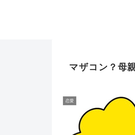
マザコン？母
恋愛