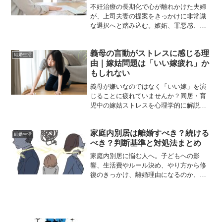
不妊治療の長期化で心が離れかけた夫婦
が、上司夫妻の提案をきっかけに非常識
な選択へと踏み込む。嫉妬、罪悪感、そ
して予期せぬ絆の再生——リアルな心理
描写で綴る、ある夫婦の危うくも切実な
義母の言動がストレスに感じる理
再出発の物語。
結婚生活
由｜嫁姑問題は「いい嫁疲れ」か
もしれない
義母が嫌いなのではなく「いい嫁」を演
じることに疲れていませんか？同居・育
児中の嫁姑ストレスを心理学的に解説
し、心が軽くなる考え方と距離の取り方
を紹介します。
家庭内別居は離婚すべき？続ける
結婚生活
べき？判断基準と対処法まとめ
家庭内別居に悩む人へ。子どもへの影
響、生活費やルール決め、やり方から修
復のきっかけ、離婚理由になるのか、進
め方まで徹底解説。家庭内別居を続ける
か離婚か迷うあなたが、後悔しない判断
をできるよう専門的にわかりやすくまと
めました。