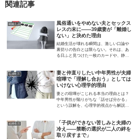
関連記事
風俗通いをやめない夫とセックス
結婚生活
レスの末に――39歳妻が「離婚し
ない」と決めた理由
結婚生活が壊れる瞬間は、激しい口論や
裏切りの告白とは限らない。それは、あ
る日ふと見つけた一枚のカードや、静ま
り返った夜の沈黙から始まることもあ
る。39歳の主婦・美咲（仮名）は、夫の
妻と仲直りしたい中年男性が夫婦
風俗通いを知りながらも、すぐに離婚と
結婚生活
喧嘩で「理解し合おう」としては
いう選択をしなかった。そ...
いけない心理学的理由
妻との喧嘩がこじれる本当の理由とは？
中年男性が陥りがちな「話せば分かる」
という誤解を、心理学的視点から解説。
妻と仲直りするための現実的な対応法を
紹介します。
「子供ができない苦しみと夫婦の
結婚生活
冷え——禁断の選択が二人の絆を
取り戻すまで」