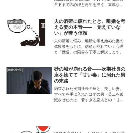
至るまでの心理と再生を描く、重厚な体
験談ストーリー。
夫の酒癖に疲れたとき、離婚を考
離婚体験談
える妻の本音――「覚えていな
い」が奪う信頼
夫の酒癖に悩み、離婚を考え始めた妻の
体験談をもとに、信頼が崩れていく心理
と「我慢」の限界を丁寧に解説します。
砂の城が崩れる音――次期社長の
離婚体験談
座を捨てて「甘い毒」に溺れた男
の末路
約束された次期社長の座と、美しい妻。
すべてを手に入れたはずの男・英二を破
滅させたのは、若すぎる恋人との「甘い
毒」だった。傲慢さと油断が生んだ不倫
の末路、そして一瞬で崩れ去った砂の
城。愛と信頼を裏切った代償の重さを描
く、生々しい離婚体験記。