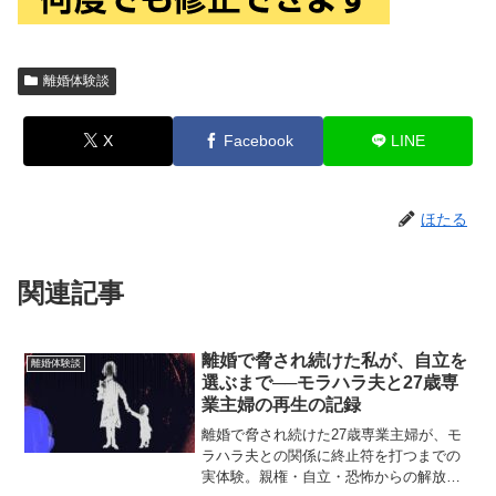
離婚体験談
X
Facebook
LINE
ほたる
関連記事
離婚で脅され続けた私が、自立を
離婚体験談
選ぶまで──モラハラ夫と27歳専
業主婦の再生の記録
離婚で脅され続けた27歳専業主婦が、モ
ラハラ夫との関係に終止符を打つまでの
実体験。親権・自立・恐怖からの解放を