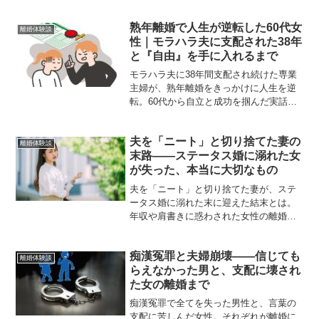
描く、共感必至の離婚体験談。
熟年離婚で人生が逆転した60代女
離婚体験談
性｜モラハラ夫に支配された38年
と『自由』を手に入れるまで
モラハラ夫に38年間支配され続けた専業
主婦が、熟年離婚をきっかけに人生を逆
転。60代から自立と成功を掴んだ実話か
ら、離婚後の再出発と心の回復を解説し
ます。
夫を「ニート」と切り捨てた妻の
離婚体験談
末路――ステータス婚に溺れた女
が失った、本当に大切なもの
夫を「ニート」と切り捨てた妻が、ステ
ータス婚に溺れた末に迎えた結末とは。
年収や肩書きに惑わされた女性の離婚体
験談から、本当に大切なものを考えさせ
られる実話。
痴漢冤罪と夫婦崩壊――信じても
離婚体験談
らえなかった男と、支配に壊され
た女の離婚まで
痴漢冤罪で全てを失った男性と、言葉の
支配に苦しんだ女性。それぞれが離婚に